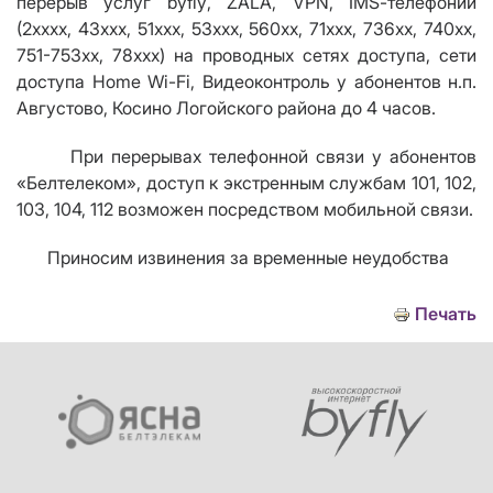
перерыв услуг
byfly
,
ZALA
,
VPN
,
IMS
-телефонии
(2хххх, 43ххх, 51ххх, 53ххх, 560хх, 71ххх, 736хх, 740хх,
751-753хх, 78ххх) на проводных сетях доступа, сети
доступа
Home Wi
-
Fi
, Видеоконтроль у абонентов н.п.
Августово, Косино Логойского района до 4 часов.
При перерывах телефонной связи у абонентов
«Белтелеком», доступ к экстренным службам 101, 102,
103, 104, 112 возможен посредством мобильной связи.
Приносим извинения за временные неудобства
Печать