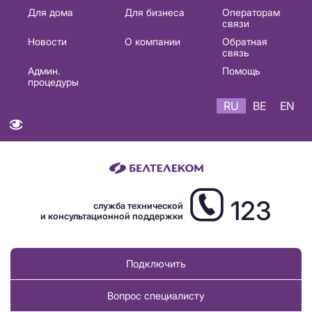
Основная
Для дома
Для бизнеса
Операторам
связи
навигация
Новости
О компании
Обратная
RU
связь
Админ.
Помощь
процедуры
RU
BE
EN
123
служба технической
и консультационной поддержки
Подключить
Вопрос специалисту