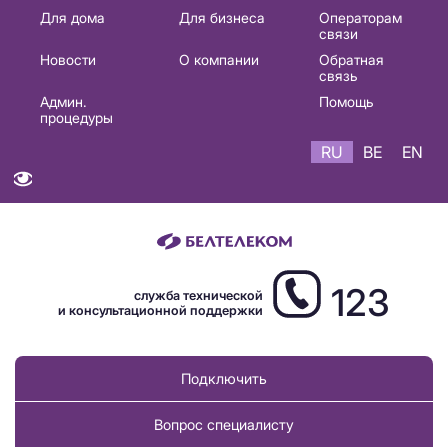
Основная
Для дома
Для бизнеса
Операторам
связи
навигация
Новости
О компании
Обратная
RU
связь
Админ.
Помощь
процедуры
RU
BE
EN
123
служба технической
и консультационной поддержки
Подключить
Вопрос специалисту