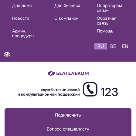
Основная
Для дома
Для бизнеса
Операторам
связи
навигация
Новости
О компании
Обратная
RU
связь
Админ.
Помощь
процедуры
RU
BE
EN
123
служба технической
и консультационной поддержки
Подключить
Вопрос специалисту