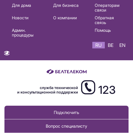
Основная
Для дома
Для бизнеса
Операторам
связи
навигация
Новости
О компании
Обратная
RU
связь
Админ.
Помощь
процедуры
RU
BE
EN
123
служба технической
и консультационной поддержки
Подключить
Вопрос специалисту