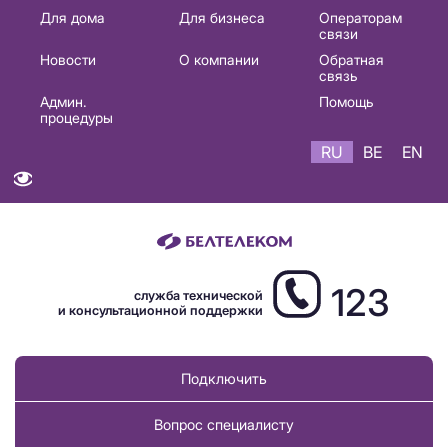
Основная
Для дома
Для бизнеса
Операторам
связи
навигация
Новости
О компании
Обратная
RU
связь
Админ.
Помощь
процедуры
RU
BE
EN
123
служба технической
и консультационной поддержки
Подключить
Вопрос специалисту