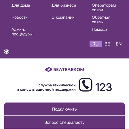
Основная
Для дома
Для бизнеса
Операторам
связи
навигация
Новости
О компании
Обратная
RU
связь
Админ.
Помощь
процедуры
RU
BE
EN
123
служба технической
и консультационной поддержки
Подключить
Вопрос специалисту