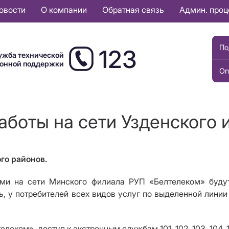
овости
О компании
Обратная связь
Админ. про
По
123
ужба технической
ионной поддержки
Оп
аботы на сети Узденского 
го районов.
на сети Минского филиала РУП «Белтелеком» будут п
ь, у потребителей всех видов услуг по выделенной лини
ком», доступ к экстренным службам 101, 102, 103, 104, 