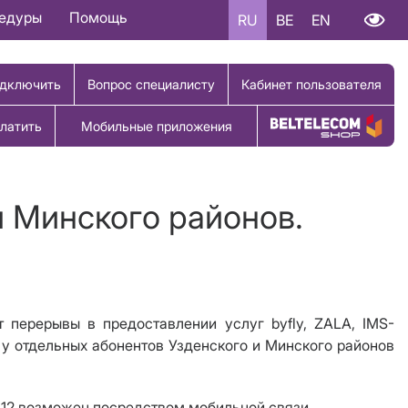
цедуры
Помощь
RU
BE
EN
дключить
Вопрос специалисту
Кабинет пользователя
латить
Мобильные приложения
Купить товар
и Минского районов.
ерерывы в предоставлении услуг byfly, ZALA, IMS-
и у отдельных абонентов Узденского и Минского районов
112 возможен посредством мобильной связи.