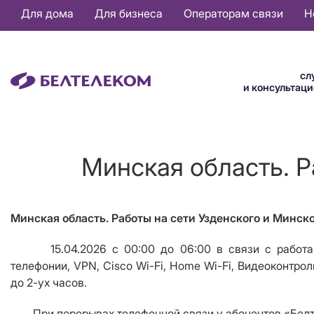
Основная
Для дома
Для бизнеса
Операторам связи
Н
навигация
RU
сл
и консультац
Минская область. Р
Минская область. Работы на сети Узденского и Минско
15.04.2026 с 00:00 до 06:00 в связи с работами 
телефонии,
VPN
,
Cisco Wi
-
Fi
,
Home Wi
-
Fi
, Видеоконтрол
до 2-ух часов.
При перерывах телефонной связи у абонентов «Белтеле