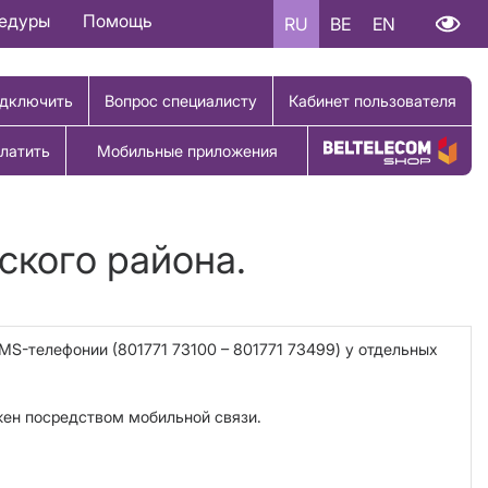
цедуры
Помощь
RU
BE
EN
дключить
Вопрос специалисту
Кабинет пользователя
латить
Мобильные приложения
Купить товар
ского района.
IMS-телефонии (
801771
73100 – 801771 73499) у отдельных
жен посредством мобильной связи.