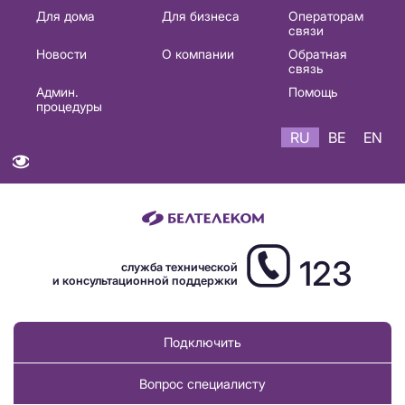
Основная
Для дома
Для бизнеса
Операторам
связи
навигация
Новости
О компании
Обратная
RU
связь
Админ.
Помощь
процедуры
RU
BE
EN
123
служба технической
и консультационной поддержки
Подключить
Вопрос специалисту