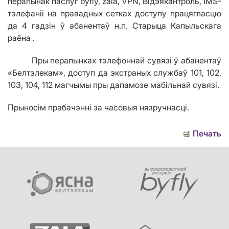
перапынак паслуг byfly, zala, VPN, Відэякантроль, IMS-
тэлефаніі на правадных сетках доступу працягласцю
да 4 гадз
i
н ў абанентаў н.п. Старыца Капыльскага
раёна .
Пры перапынках тэлефоннай сувязі ў абанентаў
«Белтэлекам», доступ да экстраных службаў 101, 102,
103, 104, 112 магчымы пры дапамозе мабільнай сувязі.
Прыносім прабачэнні за часовыя нязручнасці.
Печать