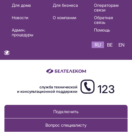
Основная
Для дома
Для бизнеса
Операторам
связи
навигация
Новости
О компании
Обратная
RU
связь
Админ.
Помощь
процедуры
RU
BE
EN
123
служба технической
и консультационной поддержки
Подключить
Вопрос специалисту