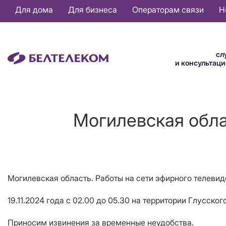
Основная
Для дома
Для бизнеса
Операторам связи
Н
навигация
RU
сл
и консультац
Могилевская обла
Могилевская область. Работы на сети эфирного телеви
19.11.2024 года с 02.00 до 05.30 на территории Глусск
Приносим извинения за временные неудобства.