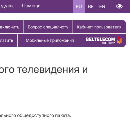
цедуры
Помощь
RU
BE
EN
дключить
Вопрос специалисту
Кабинет пользователя
латить
Мобильные приложения
Купить товар
ого телевидения и
тельного общедоступного пакета.