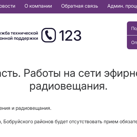
овости
О компании
Обратная связь
Админ. про
По
123
ужба технической
ионной поддержки
Оп
сть. Работы на сети эфирн
радиовещания.
дения и радиовещания.
ого, Бобруйского районов будет отсутствовать прием обяза