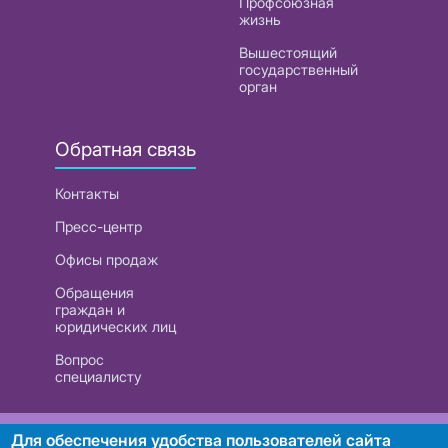
Профсоюзная
жизнь
Вышестоящий
государственный
орган
Обратная связь
Контакты
Пресс-центр
Офисы продаж
Обращения
граждан и
юридических лиц
Вопрос
специалисту
РУП «Белтелеком». УНП 101007741
Для обеспечения удобства пользователей сайта