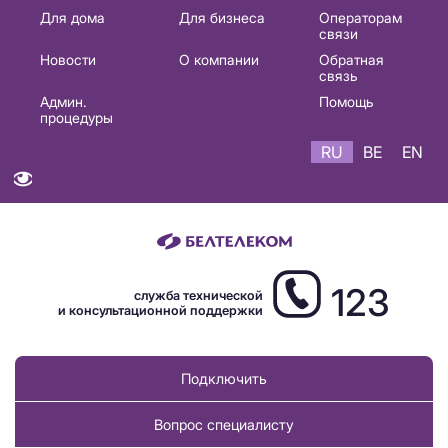
Основная
Для дома
Для бизнеса
Операторам
связи
навигация
Новости
О компании
Обратная
RU
связь
Админ.
Помощь
процедуры
RU
BE
EN
123
служба технической
и консультационной поддержки
Подключить
Вопрос специалисту