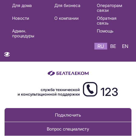
Основная
Для дома
Для бизнеса
Операторам
связи
навигация
Новости
О компании
Обратная
RU
связь
Админ.
Помощь
процедуры
RU
BE
EN
123
служба технической
и консультационной поддержки
Подключить
Вопрос специалисту