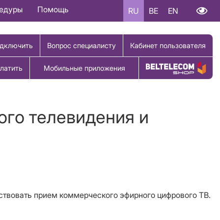
цедуры
Помощь
RU
BE
EN
дключить
Вопрос специалисту
Кабинет пользователя
латить
Мобильные приложения
Купить товар
ого телевидения и
утствовать прием коммерческого эфирного цифрового ТВ.