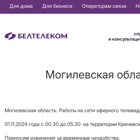
Основная
Для дома
Для бизнеса
Операторам связи
Н
навигация
RU
сл
и консультац
Могилевская обла
Могилевская область. Работы на сети эфирного телеви
01.11.2024 года с 00.30 до 05.30 на территории Криче
Приносим извинения за временные неудобства.