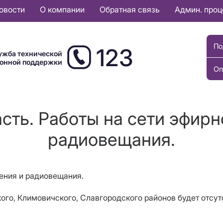
овости
О компании
Обратная связь
Админ. про
По
123
ужба технической
ионной поддержки
Оп
сть. Работы на сети эфирн
радиовещания.
дения и радиовещания.
вского, Климовичского, Славгородского районов будет отс