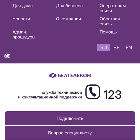
Основная
Для дома
Для бизнеса
Операторам
связи
навигация
Новости
О компании
Обратная
RU
связь
Админ.
Помощь
процедуры
RU
BE
EN
123
служба технической
и консультационной поддержки
Подключить
Вопрос специалисту