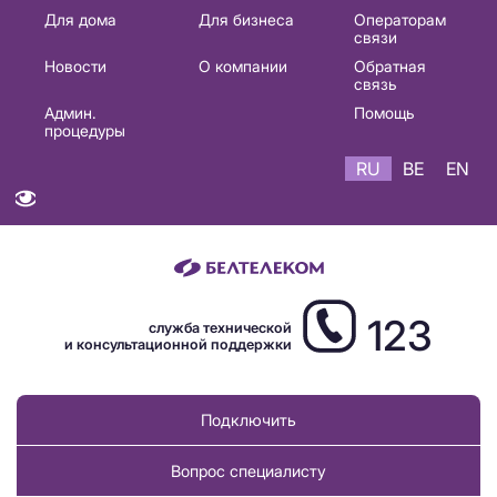
Основная
Для дома
Для бизнеса
Операторам
связи
навигация
Новости
О компании
Обратная
RU
связь
Админ.
Помощь
процедуры
RU
BE
EN
123
служба технической
и консультационной поддержки
Подключить
Вопрос специалисту