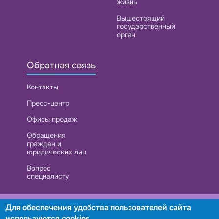
жизнь
Вышестоящий
государственный
орган
Обратная связь
Контакты
Пресс-центр
Офисы продаж
Обращения
граждан и
юридических лиц
Вопрос
специалисту
РУП «Белтелеком». УНП 101007741
Для обеспечения удобства пользователей сайта
используются cookies