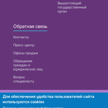
Вышестоящий
государственный
орган
Обратная связь
Контакты
Пресс-центр
Офисы продаж
Обращения
граждан и
юридических лиц
Вопрос
специалисту
РУП «Белтелеком». УНП 101007741
Для обеспечения удобства пользователей сайта
используются cookies