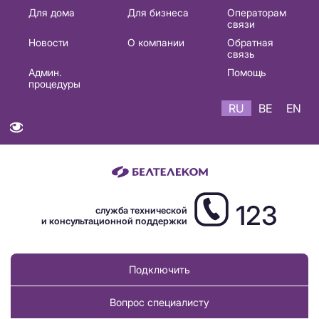
Основная
Для дома
Для бизнеса
Операторам
связи
навигация
Новости
О компании
Обратная
RU
связь
Админ.
Помощь
процедуры
RU
BE
EN
123
служба технической
и консультационной поддержки
Подключить
Вопрос специалисту