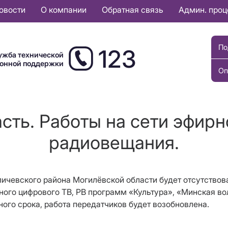
овости
О компании
Обратная связь
Админ. про
По
123
ужба технической
ионной поддержки
Оп
сть. Работы на сети эфирн
радиовещания.
 Кличевского района Могилёвской области будет отсутств
ого цифрового ТВ, РВ программ «Культура», «Минская во
ого срока, работа передатчиков будет возобновлена.