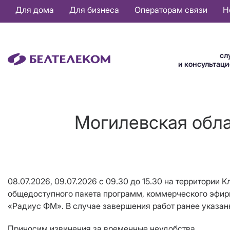
Основная
Для дома
Для бизнеса
Операторам связи
Н
навигация
RU
сл
и консультац
Могилевская обла
08.07.2026, 09.07.2026 c 09.30 до 15.30 на территории
общедоступного пакета программ, коммерческого эфирн
«Радиус ФМ». В случае завершения работ ранее указанн
Приносим извинения за временные неудобства.