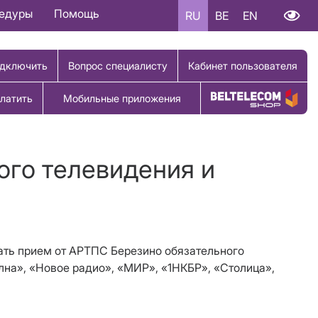
цедуры
Помощь
RU
BE
EN
дключить
Вопрос специалисту
Кабинет пользователя
латить
Мобильные приложения
Купить товар
ого телевидения и
овать прием от АРТПС Березино обязательного
лна», «Новое радио», «МИР», «1НКБР», «Столица»,