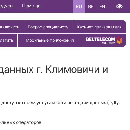
цедуры
Помощь
RU
BE
EN
дключить
Вопрос специалисту
Кабинет пользователя
латить
Мобильные приложения
Купить товар
данных г. Климовичи и
и доступ ко всем услугам сети передачи данных (byfly,
ильных операторов.