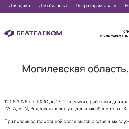
Основная
Для дома
Для бизнеса
Операторам связи
Н
навигация
RU
сл
и консультац
Могилевская область.
12.06.2026 г. с 10:00 до 13:00 в связи с работами длит
ZALA, VPN, Видеоконтроль)
у отдельных абонентов г. К
При перерыве телефонной связи вызов экстренных служб