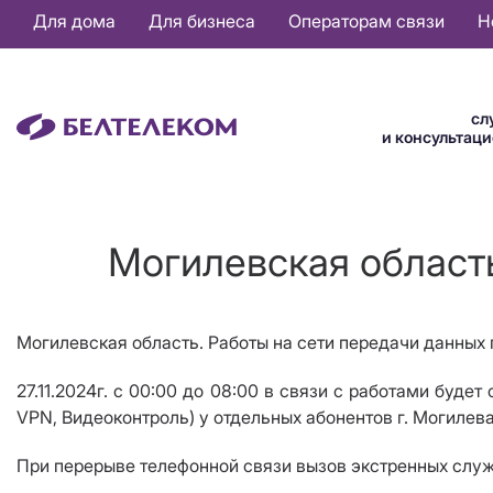
Основная
Для дома
Для бизнеса
Операторам связи
Н
навигация
RU
сл
и консультац
Могилевская область
Могилевская область. Работы на сети передачи данных 
27.11.2024г. с 00:00 до 08:00 в связи с работами буде
VPN, Видеоконтроль) у отдельных абонентов г. Могилева
При перерыве телефонной связи вызов экстренных служб