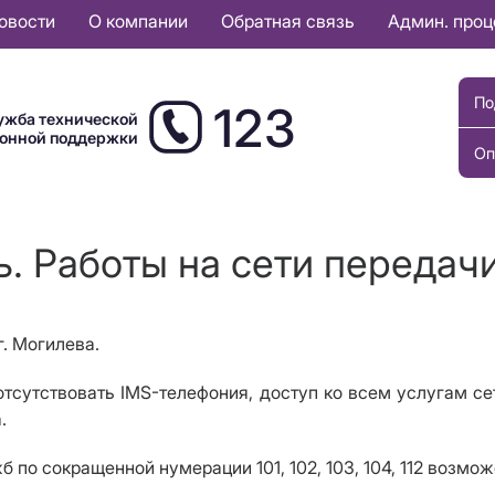
овости
О компании
Обратная связь
Админ. про
По
123
ужба технической
ионной поддержки
Оп
. Работы на сети передачи
г. Могилева.
т отсутствовать IMS-телефония, доступ ко всем услугам се
.
 по сокращенной нумерации 101, 102, 103, 104, 112 возмо