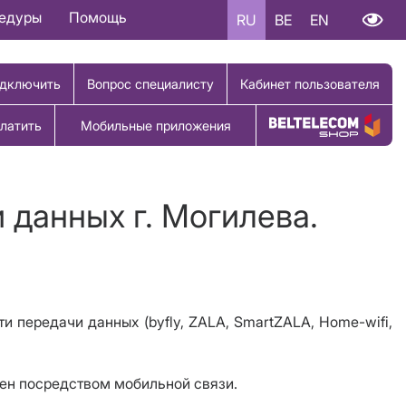
цедуры
Помощь
RU
BE
EN
дключить
Вопрос специалисту
Кабинет пользователя
латить
Мобильные приложения
Купить товар
 данных г. Могилева.
ти передачи данных (byfly, ZALA, SmartZALA, Home-wifi,
жен посредством мобильной связи.