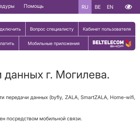
цедуры
Помощь
RU
BE
EN
дключить
Вопрос специалисту
Кабинет пользователя
латить
Мобильные приложения
Купить товар
 данных г. Могилева.
ти передачи данных (byfly, ZALA, SmartZALA, Home-wifi,
жен посредством мобильной связи.