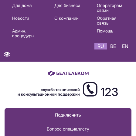
Основная
Для дома
Для бизнеса
Операторам
связи
навигация
Новости
О компании
Обратная
RU
связь
Админ.
Помощь
процедуры
RU
BE
EN
123
служба технической
и консультационной поддержки
Подключить
Вопрос специалисту