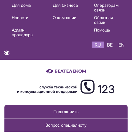
Основная
Для дома
Для бизнеса
Операторам
связи
навигация
Новости
О компании
Обратная
RU
связь
Админ.
Помощь
процедуры
RU
BE
EN
123
служба технической
и консультационной поддержки
Подключить
Вопрос специалисту