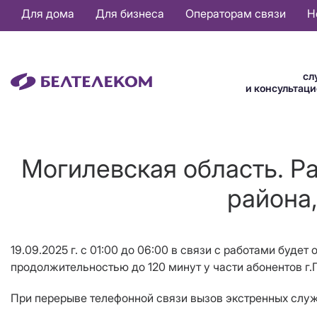
Основная
Для дома
Для бизнеса
Операторам связи
Н
навигация
RU
сл
и консультац
Могилевская область. Ра
района,
19.09.2025 г. с 01:00 до 06:00 в связи с работами буде
продолжительностью до 120 минут у части абонентов г.Г
При перерыве телефонной связи вызов экстренных служб