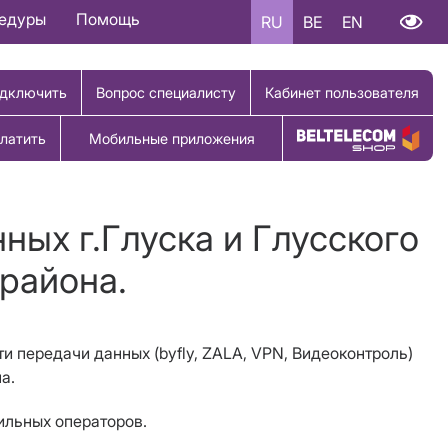
цедуры
Помощь
RU
BE
EN
дключить
Вопрос специалисту
Кабинет пользователя
латить
Мобильные приложения
Купить товар
ных г.Глуска и Глусского
 района.
ети передачи данных (byfly, ZALA, VPN, Видеоконтроль)
а.
ильных операторов.