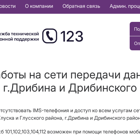
овости
О компании
Обратная связь
Админ. про
По
123
ужба технической
ионной поддержки
Оп
боты на сети передачи дан
 г.Дрибина и Дрибинского
т отсутствовать IMS-телефония и доступ ко всем услугам с
луска и Глусского района, г.Дрибина и Дрибинского район
 101,102,103,104,112 возможен при помощи телефонов моб