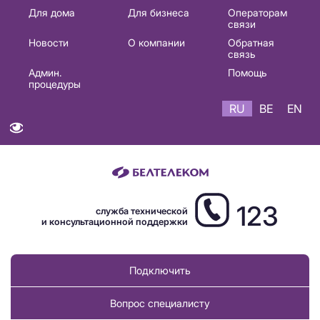
Основная
Для дома
Для бизнеса
Операторам
связи
навигация
Новости
О компании
Обратная
RU
связь
Админ.
Помощь
процедуры
RU
BE
EN
123
служба технической
и консультационной поддержки
Подключить
Вопрос специалисту