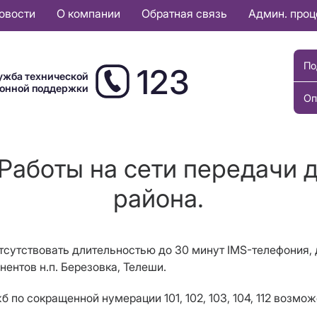
овости
О компании
Обратная связь
Админ. про
По
123
ужба технической
ионной поддержки
Оп
 Работы на сети передачи 
района.
 отсутствовать длительностью до 30 минут IMS-телефония, 
нентов н.п. Березовка, Телеши.
 по сокращенной нумерации 101, 102, 103, 104, 112 возмо