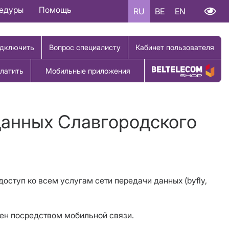
цедуры
Помощь
RU
BE
EN
дключить
Вопрос специалисту
Кабинет пользователя
латить
Мобильные приложения
Купить товар
данных Славгородского
доступ ко всем услугам сети передачи данных (byfly,
жен посредством мобильной связи.