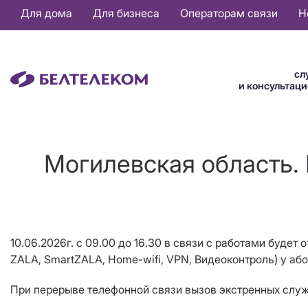
Основная
Для дома
Для бизнеса
Операторам связи
Н
навигация
RU
сл
и консультац
Могилевская область.
10.06.2026г. с 09.00 до 16.30 в связи с работами будет
ZALA, SmartZALA, Home-wifi, VPN, Видеоконтроль) у або
При перерыве телефонной связи вызов экстренных служб