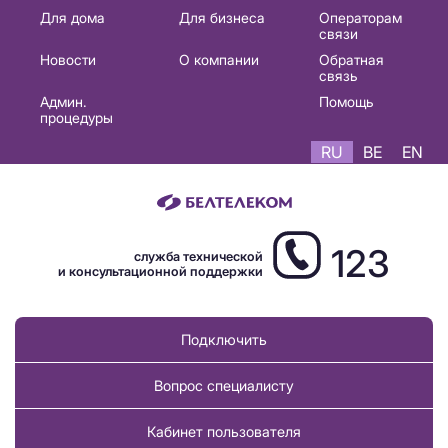
Основная
Для дома
Для бизнеса
Операторам
связи
навигация
Новости
О компании
Обратная
RU
связь
Админ.
Помощь
процедуры
RU
BE
EN
123
служба технической
и консультационной поддержки
Подключить
Вопрос специалисту
Кабинет пользователя