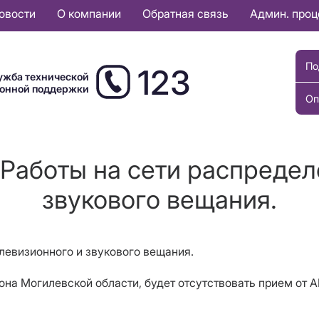
овости
О компании
Обратная связь
Админ. про
По
123
ужба технической
ионной поддержки
Оп
 Работы на сети распредел
звукового вещания.
елевизионного и звукового вещания.
района Могилевской области, будет отсутствовать прием о