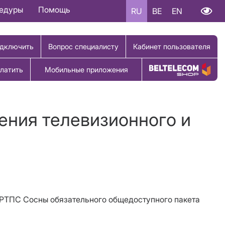
цедуры
Помощь
RU
BE
EN
дключить
Вопрос специалисту
Кабинет пользователя
латить
Мобильные приложения
Купить товар
ения телевизионного и
т АРТПС Сосны обязательного общедоступного пакета