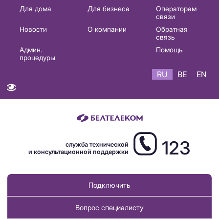
Основная
Для дома
Для бизнеса
Операторам
связи
навигация
Новости
О компании
Обратная
RU
связь
Админ.
Помощь
процедуры
RU
BE
EN
123
служба технической
и консультационной поддержки
Подключить
Вопрос специалисту