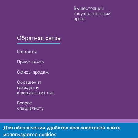
Вышестоящий
государственный
орган
Обратная связь
Контакты
Пресс-центр
Офисы продаж
Обращения
граждан и
юридических лиц
Вопрос
специалисту
РУП «Белтелеком». УНП 101007741
Для обеспечения удобства пользователей сайта
используются cookies