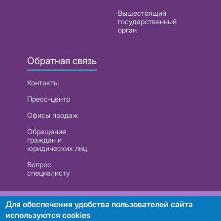
Вышестоящий
государственный
орган
Обратная связь
Контакты
Пресс-центр
Офисы продаж
Обращения
граждан и
юридических лиц
Вопрос
специалисту
РУП «Белтелеком». УНП 101007741
Для обеспечения удобства пользователей сайта
используются cookies