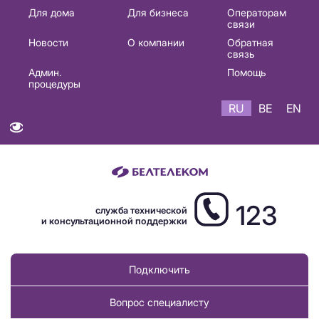
Основная
Для дома
Для бизнеса
Операторам
связи
навигация
Новости
О компании
Обратная
RU
связь
Админ.
Помощь
процедуры
RU
BE
EN
123
служба технической
и консультационной поддержки
Подключить
Вопрос специалисту