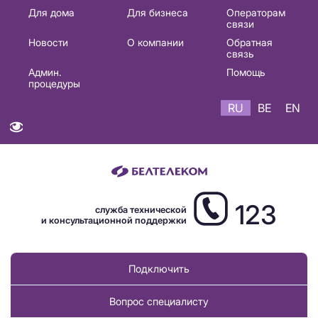
Основная
Для дома
Для бизнеса
Операторам
связи
навигация
Новости
О компании
Обратная
RU
связь
Админ.
Помощь
процедуры
RU
BE
EN
123
служба технической
и консультационной поддержки
Подключить
Вопрос специалисту