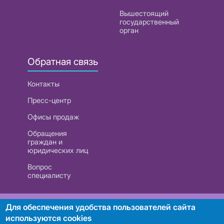
Вышестоящий
государственный
орган
Обратная связь
Контакты
Пресс-центр
Офисы продаж
Обращения
граждан и
юридических лиц
Вопрос
специалисту
РУП «Белтелеком». УНП 101007741
Для обеспечения удобства пользователей сайта
используются cookies