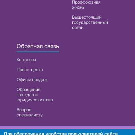
Профсоюзная
жизнь
Вышестоящий
государственный
орган
Обратная связь
Контакты
Пресс-центр
Офисы продаж
Обращения
граждан и
юридических лиц
Вопрос
специалисту
РУП «Белтелеком». УНП 101007741
Для обеспечения удобства пользователей сайта