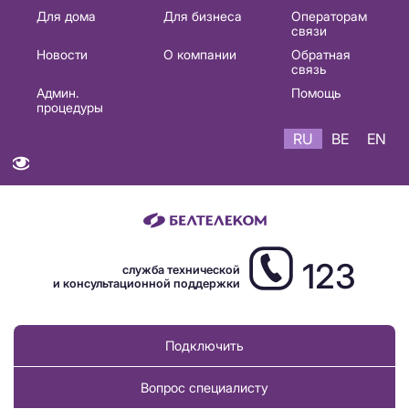
Основная
Для дома
Для бизнеса
Операторам
связи
навигация
Новости
О компании
Обратная
RU
связь
Админ.
Помощь
процедуры
RU
BE
EN
123
служба технической
и консультационной поддержки
Подключить
Вопрос специалисту