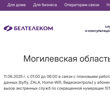
Основная
Для дома
Для бизнеса
Операторам связи
Н
навигация
RU
сл
и консультац
Могилевская область
11.06.2025 г. с 01:00 до 06:00 в связи с плановыми ра
данных (byfly, ZALA, Home-Wifi, Видеоконтроль) у абонен
вызов экстренных служб по сокращенной нумерации 101,