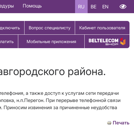
цедуры
Помощь
RU
BE
EN
дключить
Вопрос специалисту
Кабинет пользователя
латить
Мобильные приложения
Купить товар
авгородского района.
-телефония, а также доступ к услугам сети передачи
.Поповка, н.п.Перегон. При перерыве телефонной связи
зи. Приносим извинения за причиненные неудобства
Печать