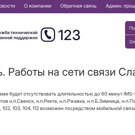
овости
О компании
Обратная связь
Админ. про
По
123
ужба технической
ионной поддержки
Оп
. Работы на сети связи Сл
ботами будет отсутствовать длительностью до 60 минут IMS
тов н.п.Свенск, н.п.Ректа, н.п.Ржавка, н.п.Б.Зимница, н.п
 102, 103, 104, 112 возможен посредством мобильной свя