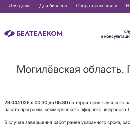
Основная
Для дома
Для бизнеса
Операторам связи
Н
навигация
RU
сл
и консультац
Могилёвская область. 
29.04.2026 с 00.30 до 05.30
на территории Глусского р
пакета программ, коммерческого эфирного цифрового Т
В случае завершения работ ранее указанного срока, ра