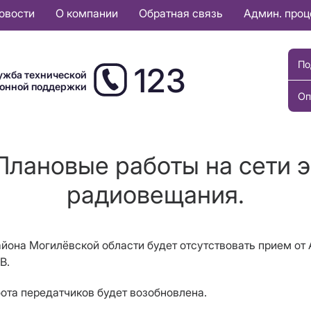
овости
О компании
Обратная связь
Админ. про
По
123
ужба технической
ионной поддержки
Оп
Плановые работы на сети 
радиовещания.
айона Могилёвской области будет отсутствовать прием о
В.
бота передатчиков будет возобновлена.