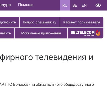
цедуры
Помощь
RU
BE
EN
дключить
Вопрос специалисту
Кабинет пользователя
латить
Мобильные приложения
Купить товар
эфирного телевидения и
т АРТПС Волосовичи обязательного общедоступного