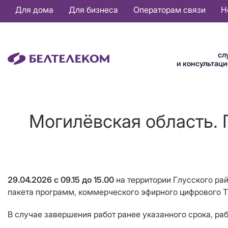
Основная
Для дома
Для бизнеса
Операторам связи
Н
навигация
RU
сл
и консультац
Могилёвская область. 
29.04.2026 с 09.15 до 15.00
на территории Глусского ра
пакета программ, коммерческого эфирного цифрового Т
В случае завершения работ ранее указанного срока, ра