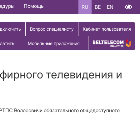
цедуры
Помощь
RU
BE
EN
дключить
Вопрос специалисту
Кабинет пользователя
латить
Мобильные приложения
Купить товар
эфирного телевидения и
 АРТПС Волосовичи обязательного общедоступного