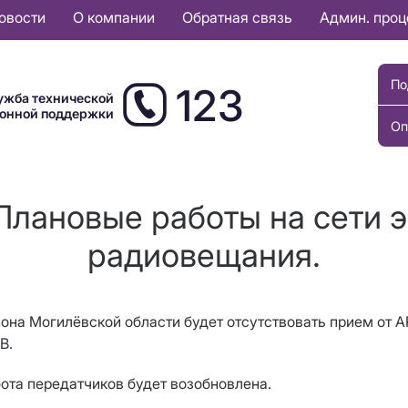
овости
О компании
Обратная связь
Админ. про
По
123
ужба технической
ионной поддержки
Оп
Плановые работы на сети 
радиовещания.
йона Могилёвской области будет отсутствовать прием от
В.
бота передатчиков будет возобновлена.