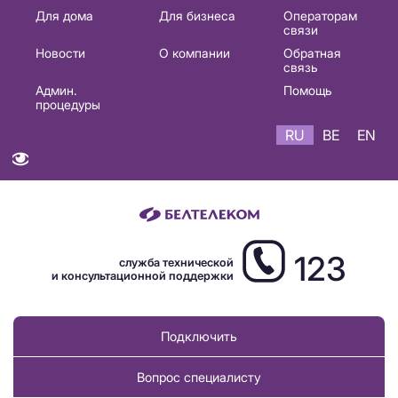
Основная
Для дома
Для бизнеса
Операторам
связи
навигация
Новости
О компании
Обратная
RU
связь
Админ.
Помощь
процедуры
RU
BE
EN
123
служба технической
и консультационной поддержки
Подключить
Вопрос специалисту