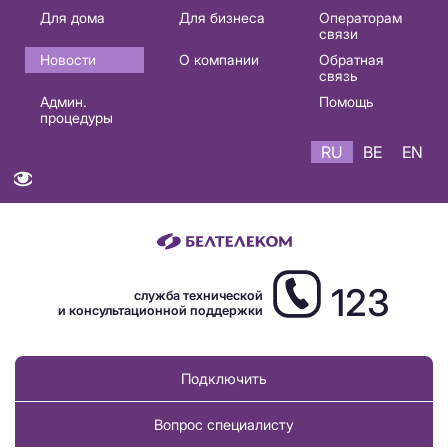
Основная
Для дома
Для бизнеса
Операторам
связи
навигация
Новости
О компании
Обратная
RU
связь
Админ.
Помощь
процедуры
RU
BE
EN
123
служба технической
и консультационной поддержки
Подключить
Вопрос специалисту