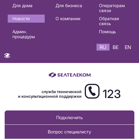
Основная
Для дома
Для бизнеса
Операторам
связи
навигация
Новости
О компании
Обратная
RU
связь
Админ.
Помощь
процедуры
RU
BE
EN
123
служба технической
и консультационной поддержки
Подключить
Вопрос специалисту