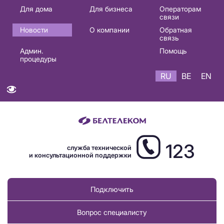
Основная
Для дома
Для бизнеса
Операторам
связи
навигация
Новости
О компании
Обратная
RU
связь
Админ.
Помощь
процедуры
RU
BE
EN
123
служба технической
и консультационной поддержки
Подключить
Вопрос специалисту