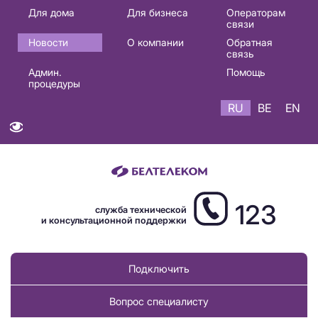
Основная
Для дома
Для бизнеса
Операторам
связи
навигация
Новости
О компании
Обратная
RU
связь
Админ.
Помощь
процедуры
RU
BE
EN
123
служба технической
и консультационной поддержки
Подключить
Вопрос специалисту