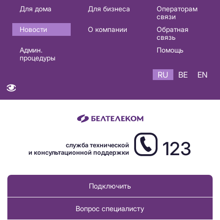
Основная
Для дома
Для бизнеса
Операторам
связи
навигация
Новости
О компании
Обратная
RU
связь
Админ.
Помощь
процедуры
RU
BE
EN
123
служба технической
и консультационной поддержки
Подключить
Вопрос специалисту