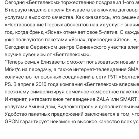
Сегодня «Белтелеком» торжественно поздравил 1-ого аб
В первую неделю апреля Елизавета заключила договор
услугами высокого качества. Как оказалось, это решен
«Чествовование Первых абонентов наших услуг – значим
год, когда бренд «Ясна» отмечает свое 5-летие. С каж
уже пользуются пакетами «Ясна», присоединяйтесь…»,
Сегодня в Сервисном центре Сенненского участка элек
вручив сувениры от «Белтелеком»».
"Теперь семья Елизаветы сможет пользоваться новым пр
Мбит/с на передачу, а также интернет-телевидение SM
количество телефонных соединений в сети РУП «Белтеле
PS. В апреле 2016 года компания «Белтелеком» впервые
прежнему символизируя семейное комфортное пакетное
Интернет, интерактивное телевидение ZALA или SMART 
услугами Умный дом, Видеоконтроль и дополнительным
Удобство пакетных предложений заключается в том, что
GPON гарантирует неизменно высокое качество всех ус