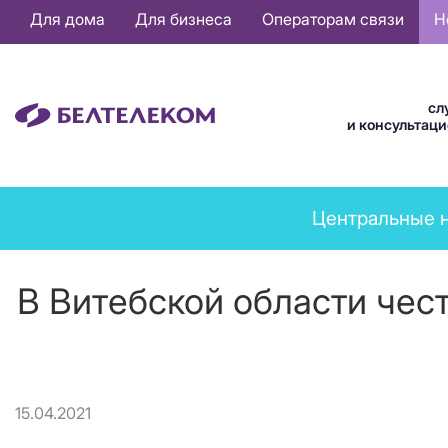
Основная
Для дома
Для бизнеса
Операторам связи
Н
навигация
RU
сл
и консультац
News
Центральные 
menu
В Витебской области чест
15.04.2021