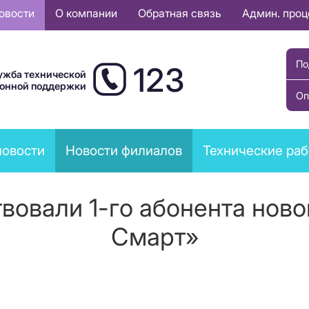
овости
О компании
Обратная связь
Админ. про
По
123
ужба технической
ионной поддержки
Оп
новости
Новости филиалов
Технические ра
вовали 1-го абонента ново
Смарт»