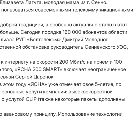
Елизавета Лагута, молодая мама из г. Сенно.
гла пользоваться современными телекоммуникационными
оброй традицией, а особенно актуально стало в этот
 больше. Сегодня порядка 160 000 абонентов области
филиала РУП «Белтелеком» Дмитрий Молодцов.
ественной обстановке руководитель Сенненского УЭС,
 интернету на скорости 200 Мбит/с на прием и 100
ме того, «ЯСНА 200 SMART» включает неограниченное
освязи Сергей Царенок.
в этом году «ЯСНА» уже отмечает свое 5-летие, по
 основные услуги компании: высокоскоростной
 с услугой CLIP (также некоторые пакеты дополнены
по авансовому принципу. Использование технологии