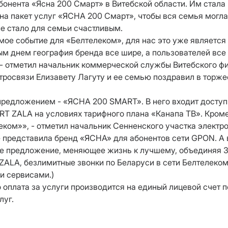
онента «Ясна 200 Смарт» в Витебской области. Им стала 
 на пакет услуг «ЯСНА 200 Смарт», чтобы вся семья мо
ие стало для семьи счастливым.
ое событие для «Белтелеком», для нас это уже является д
дым днем география бренда все шире, а пользователей все
 - отметил начальник коммерческой службы Витебского 
тросвязи Елизавету Лагуту и ее семью поздравил в торж
едложением - «ЯСНА 200 SMART». В него входит доступ к
ART ZALA на условиях тарифного плана «Канапа ТВ». Кро
ком»», - отметил начальник Сенненского участка электр
 представила бренд «ЯСНА» для абонентов сети GPON. А 
 предложение, меняющее жизнь к лучшему, объединяя 3
ZALA, безлимитные звонки по Беларуси в сети Белтелеком
и сервисами.)
 оплата за услуги производится на единый лицевой счет 
луг.