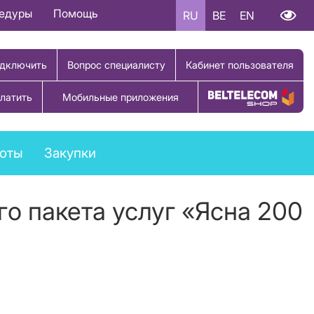
цедуры
Помощь
RU
BE
EN
дключить
Вопрос специалисту
Кабинет пользователя
латить
Мобильные приложения
Купить товар
боты
Закупки
го пакета услуг «Ясна 200