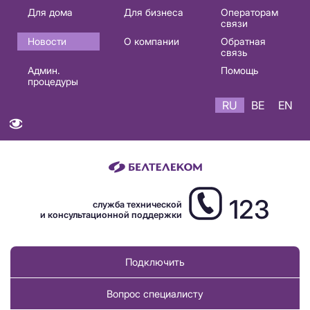
Основная
Для дома
Для бизнеса
Операторам
связи
навигация
Новости
О компании
Обратная
RU
связь
Админ.
Помощь
процедуры
RU
BE
EN
123
служба технической
и консультационной поддержки
Подключить
Вопрос специалисту