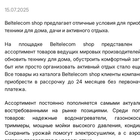
15.07.2025
Beltelecom shop
предлагает отличные условия для прио
техники для дома, дачи и активного отдыха.
На площадке
Beltelecom shop
представлен ш
ассортимент товаров ведущих мировых производителей
обновить технику для дома, обустроить комфортный за
быт или просто организовать активный отдых стало ещ
Все товары из каталога
Beltelecom shop
клиенты компан
приобрести в рассрочку до 24 месяцев без первона
платежа.
Ассортимент постоянно пополняется самыми актуа
востребованными на рынке позициями.
Сред
и поп
товаров: надеж
ные в
одонагреватели, газоноко
триммеры, мощные мойки высокого давления, конди
Сохранить урожай помогут электросушилки, а с аэр