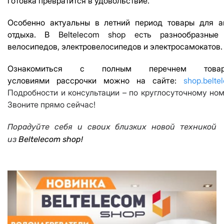
готовка превратится в удовольствие.
Особенно актуальны в летний период товары для а
отдыха. В
Beltelecom shop
есть р
азнообразные
велосипедов, электровелосипедов и электросамокатов.
Ознакомиться с полным перечнем тов
условиями
рассрочк
и можно
на
сайт
е
:
shop
.
belte
Подробности и консультации – по круглосуточному ном
Звоните прямо сейчас!
Порадуйте себя и своих близких новой техникой
из
Beltelecom shop
!