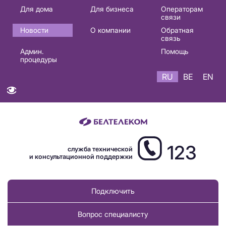
Основная
Для дома
Для бизнеса
Операторам
связи
навигация
Новости
О компании
Обратная
RU
связь
Админ.
Помощь
процедуры
RU
BE
EN
123
служба технической
и консультационной поддержки
Подключить
Вопрос специалисту