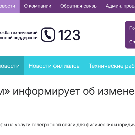
овости
О компании
Обратная связь
Админ. про
По
123
ужба технической
ионной поддержки
Оп
новости
Новости филиалов
Технические ра
м» информирует об измене
фы на услуги телеграфной связи для физических и юридич