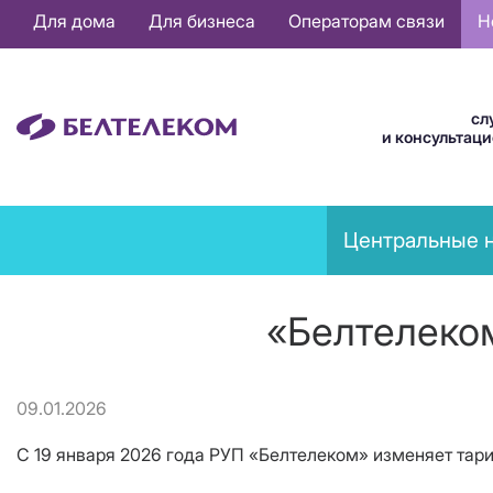
Основная
Для дома
Для бизнеса
Операторам связи
Н
навигация
RU
сл
и консультац
News
Центральные 
menu
«Белтелеко
09.01.2026
С 19 января 2026 года РУП «Белтелеком» изменяет тари