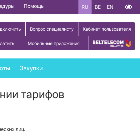
цедуры
Помощь
RU
BE
EN
дключить
Вопрос специалисту
Кабинет пользователя
латить
Мобильные приложения
Купить товар
боты
Закупки
нии тарифов
еских лиц.