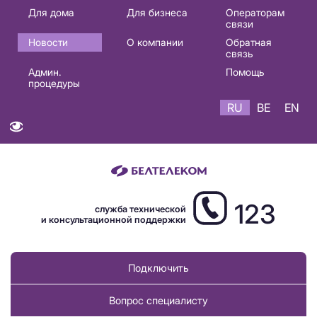
Основная
Для дома
Для бизнеса
Операторам
связи
навигация
Новости
О компании
Обратная
RU
связь
Админ.
Помощь
процедуры
RU
BE
EN
123
служба технической
и консультационной поддержки
Подключить
Вопрос специалисту