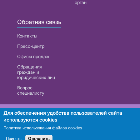
орган
Обратная связь
Контакты
Пресс-центр
Офисы продаж
Обращения
граждан и
юридических лиц
Вопрос
специалисту
РУП «Белтелеком». УНП 101007741
Для обеспечения удобства пользователей сайта
используются cookies
Политика использования файлов cookies
Поиск
Принять
Отклонить