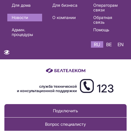
Основная
Для дома
Для бизнеса
Операторам
связи
навигация
Новости
О компании
Обратная
RU
связь
Админ.
Помощь
процедуры
RU
BE
EN
123
служба технической
и консультационной поддержки
Подключить
Вопрос специалисту