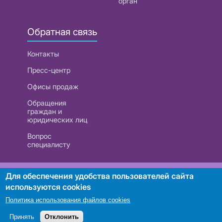
орган
Обратная связь
Контакты
Пресс-центр
Офисы продаж
Обращения
граждан и
юридических лиц
Вопрос
специалисту
РУП «Белтелеком». УНП 101007741
Для обеспечения удобства пользователей сайта
используются cookies
Политика использования файлов cookies
Поиск
Принять
Отклонить