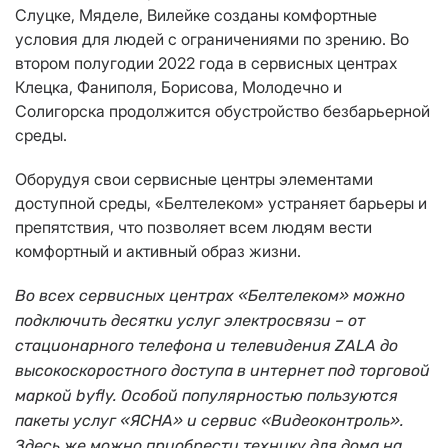
Слуцке, Мяделе, Вилейке созданы комфортные
условия для людей с ограничениями по зрению. Во
втором полугодии 2022 года в сервисных центрах
Клецка, Фаниполя, Борисова, Молодечно и
Солигорска продолжится обустройство безбарьерной
среды.
Оборудуя свои сервисные центры элементами
доступной среды, «Белтелеком» устраняет барьеры и
препятствия, что позволяет всем людям вести
комфортный и активный образ жизни.
В
о всех
сервисн
ых
центр
ах «Белтелеком»
можно
подключить десятки услуг электросвязи – от
стационарного телефона и телевидения ZALA до
высокоскоростного доступа в интернет под торговой
маркой byfly. Особой популярностью пользуются
пакеты услуг «ЯСНА»
и
сервис
«Видеоконтроль».
Здесь же можно приобрести
технику для дома
на