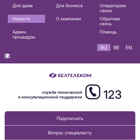
Основная
Для дома
Для бизнеса
Операторам
связи
навигация
Новости
О компании
Обратная
RU
связь
Админ.
Помощь
процедуры
RU
BE
EN
123
служба технической
и консультационной поддержки
Подключить
Вопрос специалисту