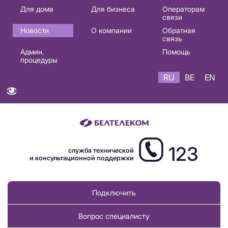
Основная
Для дома
Для бизнеса
Операторам
связи
навигация
Новости
О компании
Обратная
RU
связь
Админ.
Помощь
процедуры
RU
BE
EN
123
служба технической
и консультационной поддержки
Подключить
Вопрос специалисту