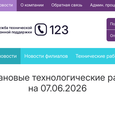
овости
О компании
Обратная связь
Админ. про
По
123
ужба технической
ионной поддержки
Оп
новости
Новости филиалов
Технические ра
новые технологические ра
на 07.06.2026