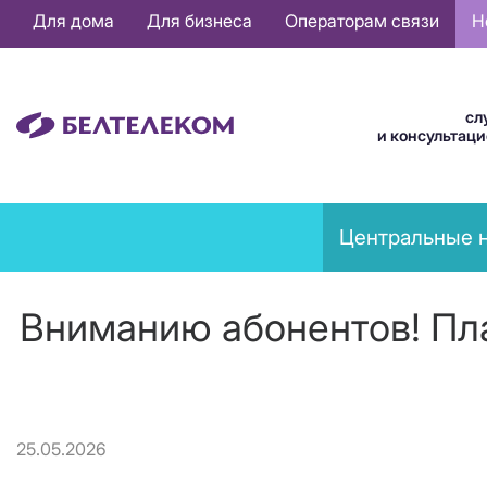
Основная
Для дома
Для бизнеса
Операторам связи
Н
навигация
RU
сл
и консультац
News
Центральные 
menu
Вниманию абонентов! Пла
25.05.2026